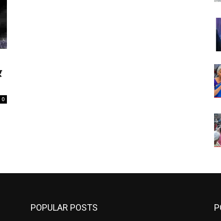
र
0
POPULAR POSTS
P