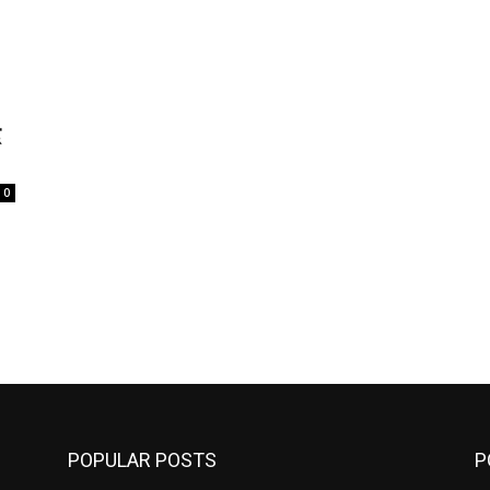
द
0
POPULAR POSTS
P