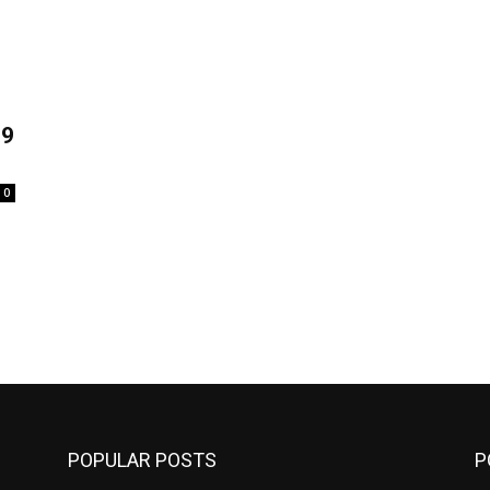
19
0
POPULAR POSTS
P