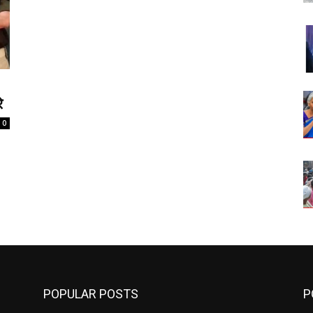
े
0
POPULAR POSTS
P