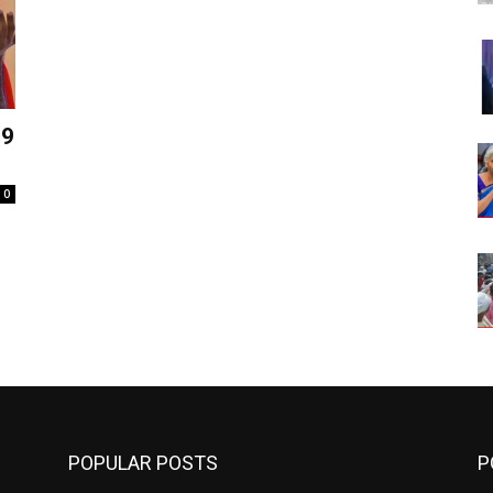
19
0
POPULAR POSTS
P