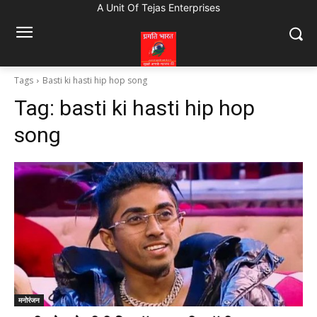
A Unit Of Tejas Enterprises
Tags
Basti ki hasti hip hop song
Tag:
basti ki hasti hip hop
song
मनोरंजन