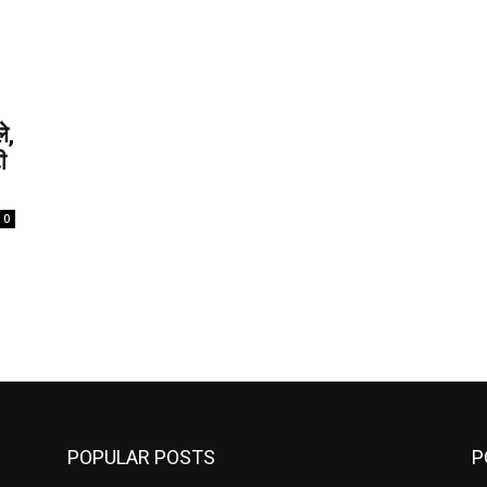
े,
ी
0
POPULAR POSTS
P