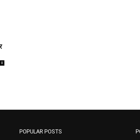
र
0
POPULAR POSTS
P