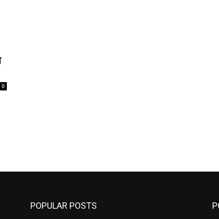
म
0
POPULAR POSTS
P