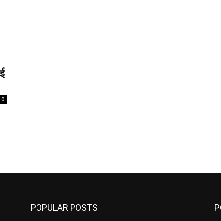
ोई
0
POPULAR POSTS
P