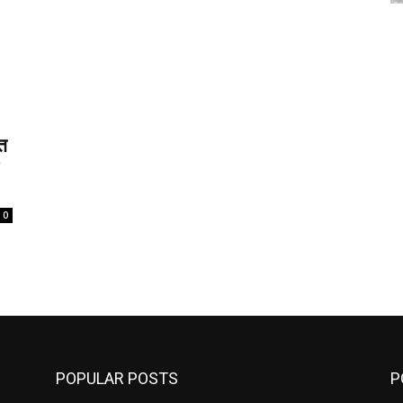
त
0
POPULAR POSTS
P