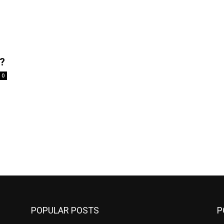
न?
0
POPULAR POSTS
P