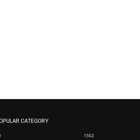
OPULAR CATEGORY
श
1502