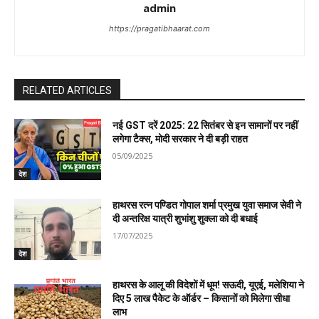
o
admin
n
https://pragatibhaarat.com
RELATED ARTICLES
नई GST दरें 2025: 22 सितंबर से इन सामानों पर नहीं
लगेगा टैक्स, मोदी सरकार ने दी बड़ी राहत
05/09/2025
देश
हाथरस रत्न पण्डित गोपाल शर्मा प्रमुख युवा समाज सेवी ने
दी अन्तरिक्ष यात्री शुभांशु शुक्ला को दी बधाई
17/07/2025
देश
हाथरस के आलू की विदेशों में धूम! सऊदी, यूएई, मलेशिया ने
दिए 5 लाख पैकेट के ऑर्डर – किसानों को मिलेगा सीधा
लाभ