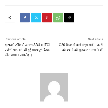
o
s
t
n
Previous article
Next article
a
इफ्फको टोकियो आगरा SBU व ITGI
G20 बैठक में बोले पीएम मोदी- धरती
एजेंसी पार्टनर्स की हुई महत्वपूर्ण बैठक
को बचाने की शुरुआत भारत ने की
v
और सम्मान समारोह ।
i
g
a
t
i