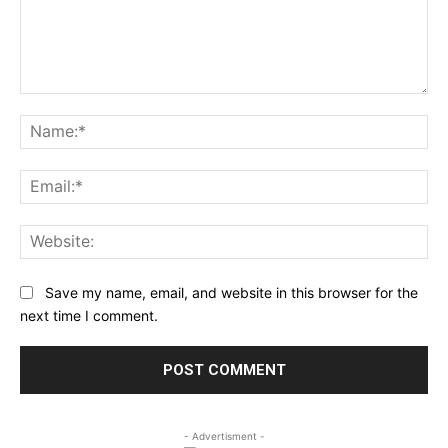
Comment:
Na
Ema
Web
Save my name, email, and website in this browser for the
next time I comment.
- Advertisment -