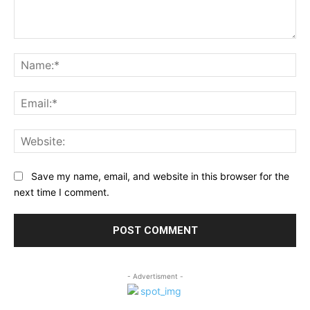
Comment:
Na
Ema
Web
Save my name, email, and website in this browser for the
next time I comment.
- Advertisment -