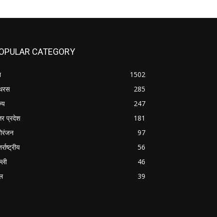
OPULAR CATEGORY
श
1502
थरस
285
ज्य
247
तर प्रदेश
181
ोरंजन
97
र्राष्ट्रीय
56
्ली
46
ल
39