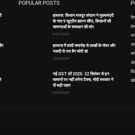
POPULAR POSTS
P
री
हाथरस: किसान मजदूर संगठन ने मुख्यमंत्री
दे
के नाम 9 सूत्रीय ज्ञापन सौंपा, किसानों की
हा
समस्याओं के समाधान की मांग
07/07/2026
रा
उत्
 और
हाथरस में शादी समारोह से लाखों के जेवर और
नकदी से भरा बैग चोरी 🚨
मन
23/02/2026
अंत
दिल
नई GST दरें 2025: 22 सितंबर से इन
े
सामानों पर नहीं लगेगा टैक्स, मोदी सरकार ने
खे
दी बड़ी राहत
05/09/2025