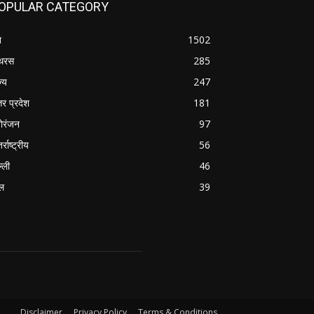
OPULAR CATEGORY
श
1502
थरस
285
ज्य
247
तर प्रदेश
181
ोरंजन
97
र्राष्ट्रीय
56
्ली
46
ल
39
Disclaimer
Privacy Policy
Terms & Conditions