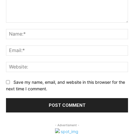
Comment:
Na
Ema
Web
Save my name, email, and website in this browser for the
next time I comment.
- Advertisment -