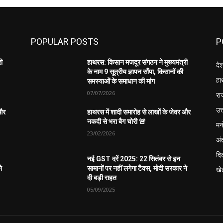
POPULAR POSTS
P
री
हाथरस: किसान मजदूर संगठन ने मुख्यमंत्री
दे
के नाम 9 सूत्रीय ज्ञापन सौंपा, किसानों की
हा
समस्याओं के समाधान की मांग
07/07/2026
रा
उत्
 और
हाथरस में शादी समारोह से लाखों के जेवर और
नकदी से भरा बैग चोरी 🚨
मन
23/02/2026
अंत
दिल
नई GST दरें 2025: 22 सितंबर से इन
े
सामानों पर नहीं लगेगा टैक्स, मोदी सरकार ने
खे
दी बड़ी राहत
05/09/2025