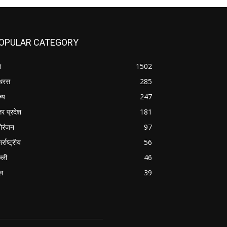
OPULAR CATEGORY
श
1502
थरस
285
ज्य
247
तर प्रदेश
181
ोरंजन
97
र्राष्ट्रीय
56
्ली
46
ल
39