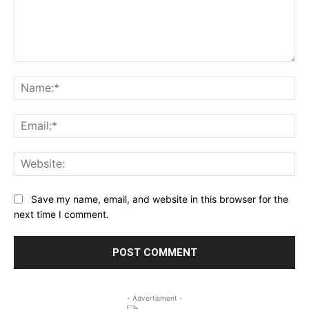
Comment:
Na
Ema
Web
Save my name, email, and website in this browser for the
next time I comment.
- Advertisment -