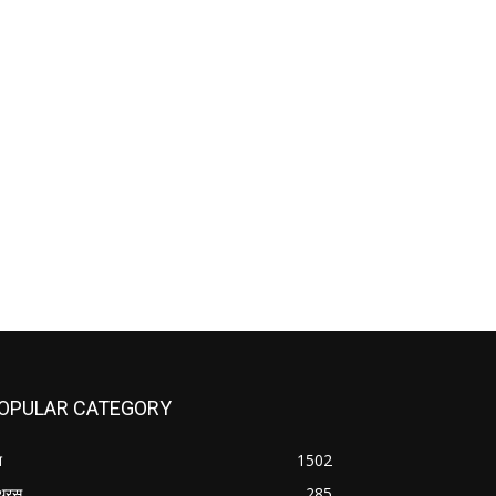
OPULAR CATEGORY
श
1502
थरस
285