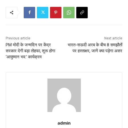
o
s
t
n
Previous article
Next article
a
PM मोदी के जन्मदिन पर केंद्र
भारत-सऊदी अरब के बीच 8 समझौतों
सरकार देगी बड़ा तोहफा, शुरू होगा
पर हस्ताक्षर, जानें क्या पड़ेगा असर
v
‘आयुष्मान भव:’ कार्यक्रम
i
g
a
t
i
o
admin