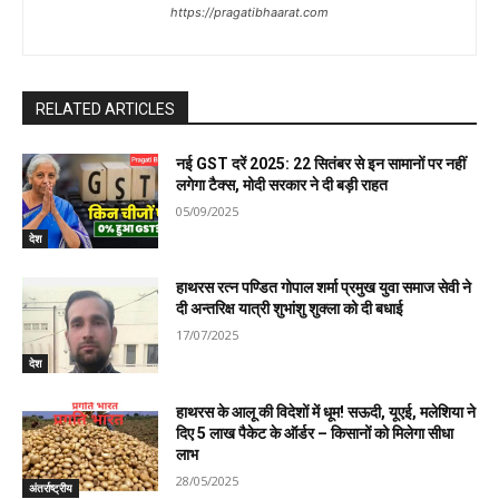
n
https://pragatibhaarat.com
RELATED ARTICLES
नई GST दरें 2025: 22 सितंबर से इन सामानों पर नहीं
लगेगा टैक्स, मोदी सरकार ने दी बड़ी राहत
05/09/2025
देश
हाथरस रत्न पण्डित गोपाल शर्मा प्रमुख युवा समाज सेवी ने
दी अन्तरिक्ष यात्री शुभांशु शुक्ला को दी बधाई
17/07/2025
देश
हाथरस के आलू की विदेशों में धूम! सऊदी, यूएई, मलेशिया ने
दिए 5 लाख पैकेट के ऑर्डर – किसानों को मिलेगा सीधा
लाभ
28/05/2025
अंतर्राष्ट्रीय