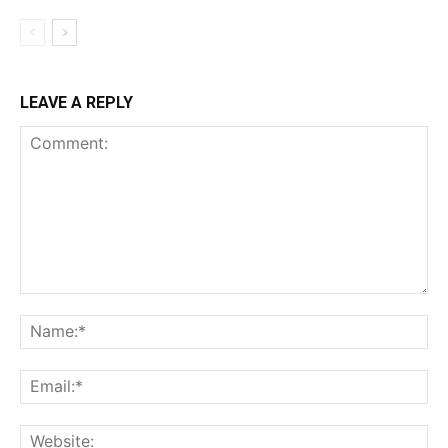
LEAVE A REPLY
Comment:
Na
Ema
Web