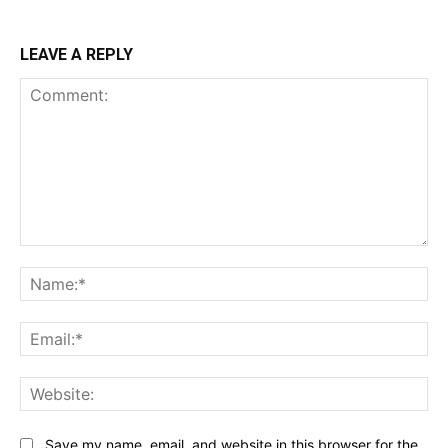
LEAVE A REPLY
Comment:
Na
Ema
Web
Save my name, email, and website in this browser for the