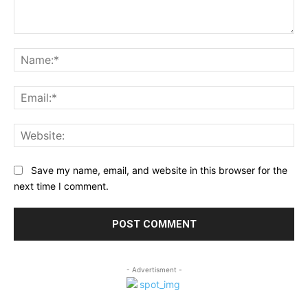
Comment:
Na
Ema
Web
Save my name, email, and website in this browser for the
next time I comment.
- Advertisment -