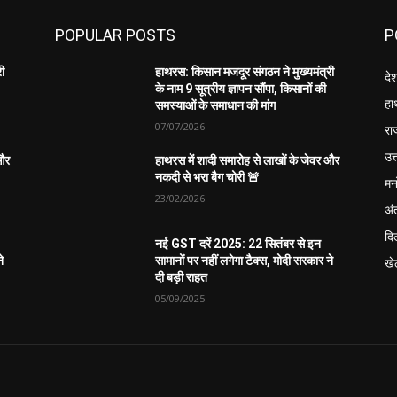
POPULAR POSTS
P
री
हाथरस: किसान मजदूर संगठन ने मुख्यमंत्री
दे
के नाम 9 सूत्रीय ज्ञापन सौंपा, किसानों की
हा
समस्याओं के समाधान की मांग
07/07/2026
रा
उत्
 और
हाथरस में शादी समारोह से लाखों के जेवर और
नकदी से भरा बैग चोरी 🚨
मन
23/02/2026
अंत
दिल
नई GST दरें 2025: 22 सितंबर से इन
े
सामानों पर नहीं लगेगा टैक्स, मोदी सरकार ने
खे
दी बड़ी राहत
05/09/2025