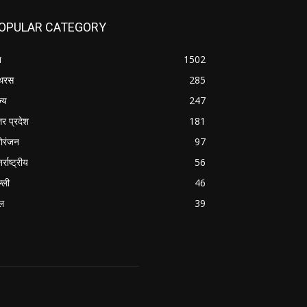
OPULAR CATEGORY
श
1502
थरस
285
ज्य
247
तर प्रदेश
181
ोरंजन
97
र्राष्ट्रीय
56
्ली
46
ल
39