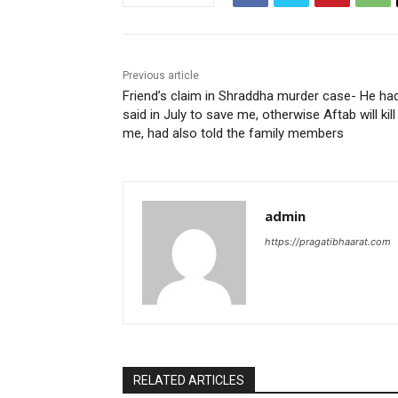
Previous article
Friend’s claim in Shraddha murder case- He ha
said in July to save me, otherwise Aftab will kill
me, had also told the family members
admin
https://pragatibhaarat.com
RELATED ARTICLES