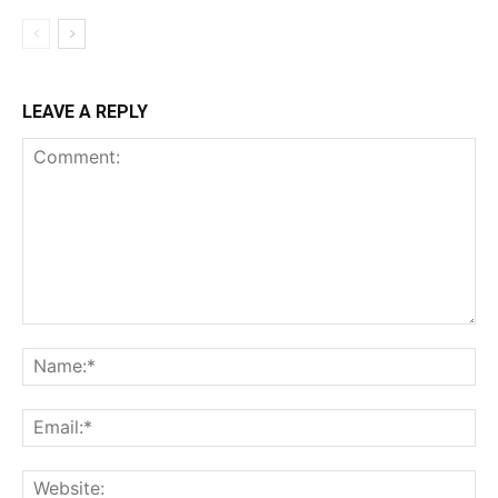
LEAVE A REPLY
Comment:
Na
Ema
Web