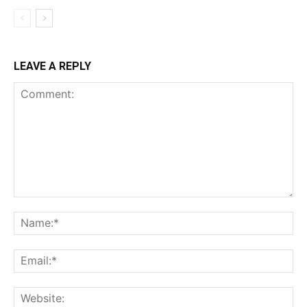
LEAVE A REPLY
Comment:
Na
Ema
Web