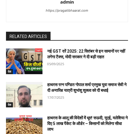
admin
n
https://pragatibhaarat.com
RELATED ARTICLES
नई GST दरें 2025: 22 सितंबर से इन सामानों पर नहीं
लगेगा टैक्स, मोदी सरकार ने दी बड़ी राहत
05/09/2025
देश
हाथरस रत्न पण्डित गोपाल शर्मा प्रमुख युवा समाज सेवी ने
दी अन्तरिक्ष यात्री शुभांशु शुक्ला को दी बधाई
17/07/2025
देश
हाथरस के आलू की विदेशों में धूम! सऊदी, यूएई, मलेशिया ने
दिए 5 लाख पैकेट के ऑर्डर – किसानों को मिलेगा सीधा
लाभ