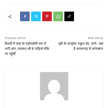
o
s
t
n
Previous article
Next article
a
दिल्ली में एम्स के एंडोस्कोपी रूम में
यूपी के प्राइवेट स्कूल बंद, जानें- क्या
लगी आग, दमकल की 8 गाड़ियां मौके
है आजमगढ़ से कनेक्शन
v
पर पहुंचीं
i
g
a
t
i
o