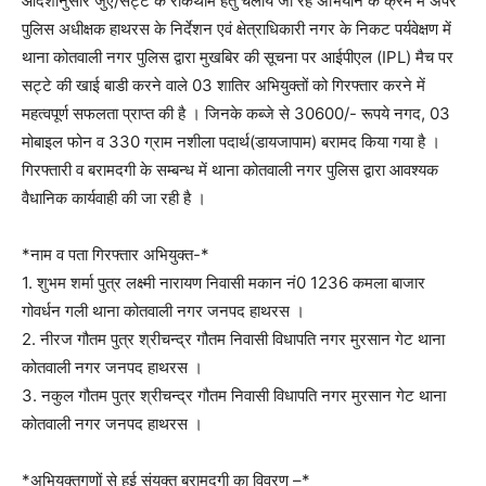
आदेशानुसार जुए/सट्टे के रोकथाम हेतु चलाये जा रहे अभियान के क्रम में अपर
पुलिस अधीक्षक हाथरस के निर्देशन एवं क्षेत्राधिकारी नगर के निकट पर्यवेक्षण में
थाना कोतवाली नगर पुलिस द्वारा मुखबिर की सूचना पर आईपीएल (IPL) मैच पर
सट्टे की खाई बाडी करने वाले 03 शातिर अभियुक्तों को गिरफ्तार करने में
महत्वपूर्ण सफलता प्राप्त की है । जिनके कब्जे से 30600/- रूपये नगद, 03
मोबाइल फोन व 330 ग्राम नशीला पदार्थ(डायजापाम) बरामद किया गया है ।
गिरफ्तारी व बरामदगी के सम्बन्ध में थाना कोतवाली नगर पुलिस द्वारा आवश्यक
वैधानिक कार्यवाही की जा रही है ।
*नाम व पता गिरफ्तार अभियुक्त-*
1. शुभम शर्मा पुत्र लक्ष्मी नारायण निवासी मकान नं0 1236 कमला बाजार
गोवर्धन गली थाना कोतवाली नगर जनपद हाथरस ।
2. नीरज गौतम पुत्र श्रीचन्द्र गौतम निवासी विधापति नगर मुरसान गेट थाना
कोतवाली नगर जनपद हाथरस ।
3. नकुल गौतम पुत्र श्रीचन्द्र गौतम निवासी विधापति नगर मुरसान गेट थाना
कोतवाली नगर जनपद हाथरस ।
*अभियुक्तगणों से हुई संयुक्त बरामदगी का विवरण –*