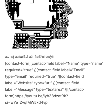
कर रहे कर्मचारियों की नौकरियां जाएंगी.
[contact-form][contact-field label=”Name” type=”name”
required=”true” /][contact-field label=”Email”
type=”email” required=”true” /][contact-field
label=”Website” type=”url” /][contact-field
label=”Message” type=”textarea” /][/contact-
form]https://youtu.be/iyb38dzetRk?
si=wYe_ZvqfMW5xd4vp