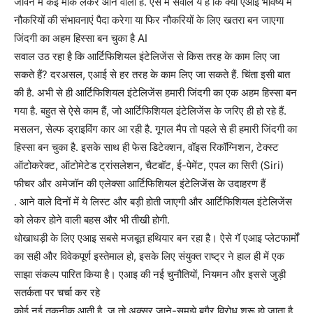
जीवन में कई मौके लेकर आने वाला है. ऐसे में सवाल ये है कि क्या एआई भविष्य में
नौकरियों की संभावनाएं पैदा करेगा या फिर नौकरियों के लिए खतरा बन जाएगा
जिंदगी का अहम हिस्सा बन चुका है AI
सवाल उठ रहा है कि आर्टिफिशियल इंटेलिजेंस से किस तरह के काम लिए जा
सकते हैं? दरअसल, एआई से हर तरह के काम लिए जा सकते हैं. चिंता इसी बात
की है. अभी से ही आर्टिफिशियल इंटेलिजेंस हमारी जिंदगी का एक अहम हिस्सा बन
गया है. बहुत से ऐसे काम हैं, जो आर्टिफिशियल इंटेलिजेंस के जरिए ही हो रहे हैं.
मसलन, सेल्फ ड्राइविंग कार आ रही है. गूगल मैप तो पहले से ही हमारी जिंदगी का
हिस्सा बन चुका है. इसके साथ ही फेस डिटेक्शन, वॉइस रिकॉग्निशन, टेक्स्ट
ऑटोकरेक्ट, ऑटोमेटेड ट्रांसलेशन, चैटबॉट, ई-पेमेंट, एपल का सिरी (Siri)
फीचर और अमेजॉन की एलेक्सा आर्टिफिशियल इंटेलिजेंस के उदाहरण हैं
. आने वाले दिनों में ये लिस्ट और बड़ी होती जाएगी और आर्टिफिशियल इंटेलिजेंस
को लेकर होने वाली बहस और भी तीखी होगी.
धोखाधड़ी के लिए एआइ सबसे मजबूत हथियार बन रहा है। ऐसे गॅ एआइ प्लेटफार्मों
का सही और विवेकपूर्ण इस्तेमाल हो, इसके लिए संयुक्त राष्ट्र ने हाल ही में एक
साझा संकल्प पारित किया है। एआइ की नई चुनौतियों, नियमन और इससे जुड़ी
सतर्कता पर चर्चा कर रहे
कोई नई तकनीक आती है, ज तो अक्सर जाने-समझे बगैर विरोध शुरू हो जाता है,