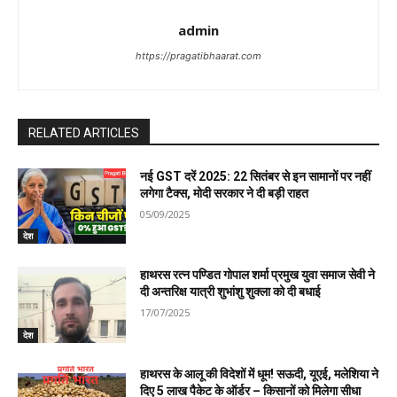
o
admin
n
https://pragatibhaarat.com
RELATED ARTICLES
नई GST दरें 2025: 22 सितंबर से इन सामानों पर नहीं
लगेगा टैक्स, मोदी सरकार ने दी बड़ी राहत
05/09/2025
देश
हाथरस रत्न पण्डित गोपाल शर्मा प्रमुख युवा समाज सेवी ने
दी अन्तरिक्ष यात्री शुभांशु शुक्ला को दी बधाई
17/07/2025
देश
हाथरस के आलू की विदेशों में धूम! सऊदी, यूएई, मलेशिया ने
दिए 5 लाख पैकेट के ऑर्डर – किसानों को मिलेगा सीधा