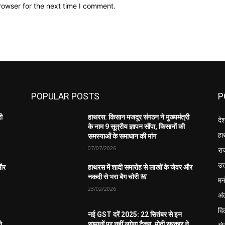
rowser for the next time I comment.
POPULAR POSTS
P
री
हाथरस: किसान मजदूर संगठन ने मुख्यमंत्री
दे
के नाम 9 सूत्रीय ज्ञापन सौंपा, किसानों की
हा
समस्याओं के समाधान की मांग
07/07/2026
रा
उत्
 और
हाथरस में शादी समारोह से लाखों के जेवर और
नकदी से भरा बैग चोरी 🚨
मन
23/02/2026
अंत
दिल
नई GST दरें 2025: 22 सितंबर से इन
े
सामानों पर नहीं लगेगा टैक्स, मोदी सरकार ने