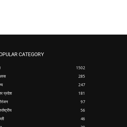
OPULAR CATEGORY
श
1502
थरस
285
ज्य
247
तर प्रदेश
181
ोरंजन
97
र्राष्ट्रीय
56
्ली
46