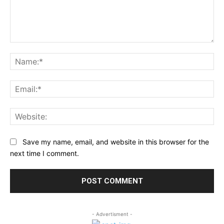
Comment:
Na
Ema
Web
Save my name, email, and website in this browser for the
next time I comment.
- Advertisment -