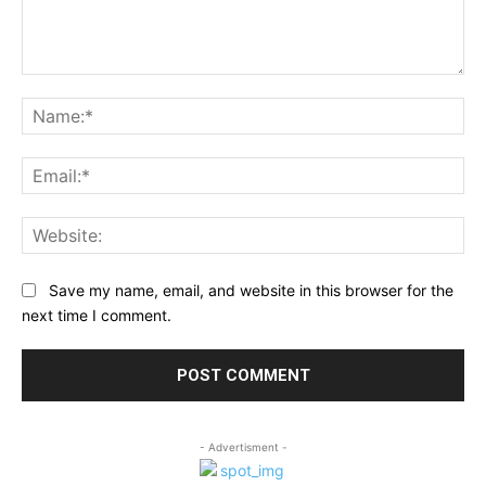
Comment:
Na
Ema
Web
Save my name, email, and website in this browser for the
next time I comment.
- Advertisment -