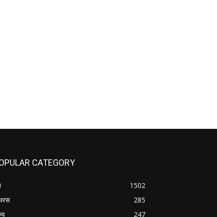
OPULAR CATEGORY
श
1502
थरस
285
ज्य
247