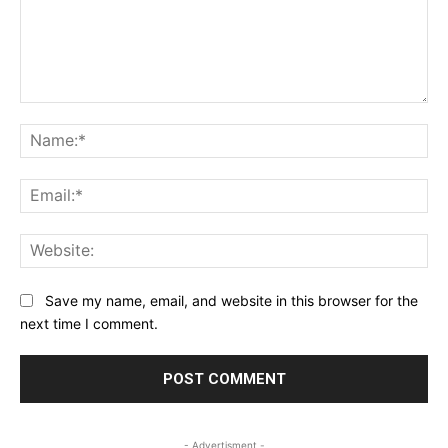
Comment:
Na
Ema
Web
Save my name, email, and website in this browser for the
next time I comment.
- Advertisment -