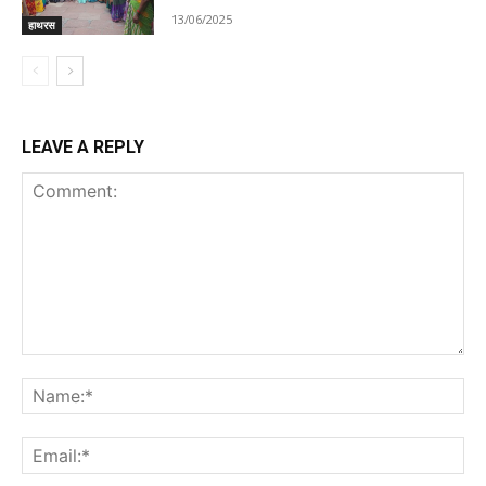
13/06/2025
हाथरस
LEAVE A REPLY
Comment:
Na
Ema