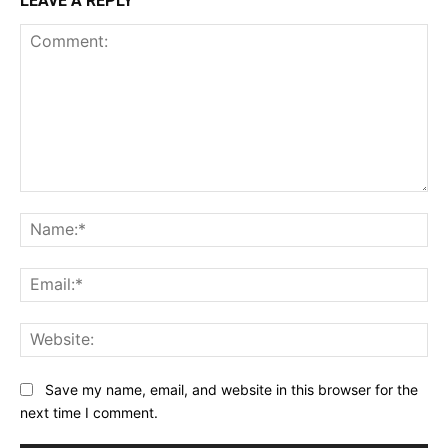
LEAVE A REPLY
Comment:
Na
Ema
Web
Save my name, email, and website in this browser for the
next time I comment.