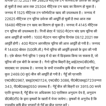
दिनांक 07.12.2021 तक 26829 मीट्रिक टन फॉस्फेटिक उर्वरक की आपूूर्ति
हो चुकी है तथा आज तक 25304 मीट्रिक टन खाद का वितरण हो चुका है।
जनपद में 1525 मीट्रिक टन फॉस्फेटिक खाद की उपलब्धता है। जनपद में
22625 मीट्रिक टन यूरिया उर्वरक की आपूूर्ति हो चुकी है तथा आज तक
18480 मीट्रिक टन खाद का वितरण हो चुका है। जनपद में 4145 मीट्रिक
टन यूरिया की उपलब्धता है। निजी क्षेत्र में 1650 मै0टन चांद छाप यूरिया की
आज आपूर्ति हो जायेगी। 1000 मै0टन यारा यूरिया दिनांक 09.12.2021 तक
आपूर्ति होगी। 400 मै0टन आरसीएफ यूरिया की आज आपूर्ति हो गयी है। जनपद
में 14400 बोतल (500मि.ली.) नैनो यूरिया की आपूर्ति इफको के द्वारा की गयी
है। एके बोतल नैनो यूरिया 1 एकड़ में दो बार में छिड़काव किया जा सकता है, जो
यूरिया की एक बोरी के बराबर है। नैनो यूरिया बिक्री हेतु आई0एफ0डी0सी0,
सादाबाद पर उपलब्ध है। जनपद के सभी राजकीय कृषि बीज भण्डारों पर गेंहूॅं का
कुल 2469.00 कु0 बीज की आपूर्ति हो गयी है। गेंहूॅं की प्रजाति
एच0डी02967, डब्लू0एच01124, एच0डी0 3086, पी0बी0डब्लू0723उन्नत
343, पी0बी0डब्लू0550 उपलब्ध हैं। गेंहूॅं बीज की बिक्री दर 3915.00 रूपये
प्रति कुन्तल है, गेंहूॅं बीज पर अधिकतम 50 प्रतिशत अनुदान देय है, अनुदान
डी0बी0टी0 के द्वारा कृषकों के खातों में भेजा जायेगा। कृषकों से अनुरोध है कि
राजकीय कृषि बीज भण्डारों से गेंहूॅं का बीज प्राप्त करें।