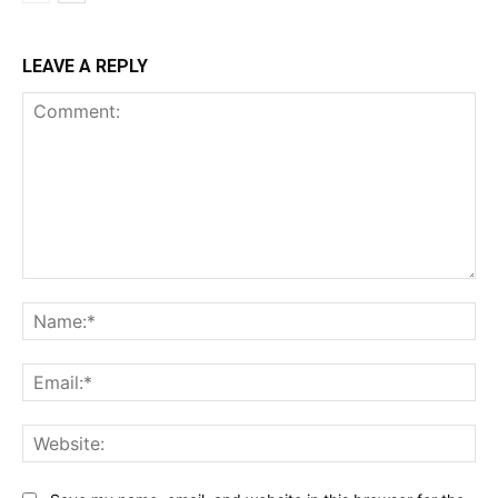
LEAVE A REPLY
Comment:
Na
Ema
Web