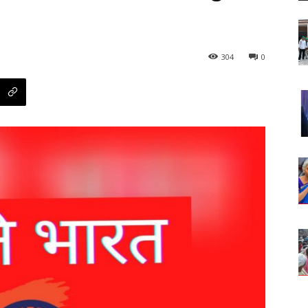
304
0