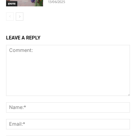
13/06/2025
हाथरस
LEAVE A REPLY
Comment:
Na
Ema