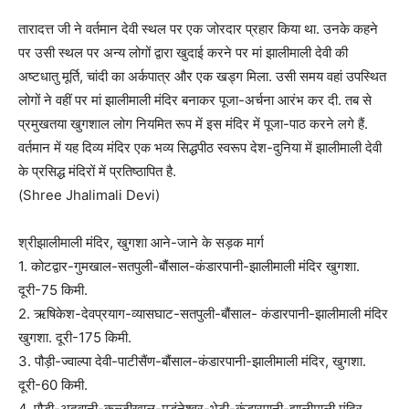
तारादत्त जी ने वर्तमान देवी स्थल पर एक जोरदार प्रहार किया था. उनके कहने
पर उसी स्थल पर अन्य लोगों द्वारा खुदाई करने पर मां झालीमाली देवी की
अष्टधातु मूर्ति, चांदी का अर्कपात्र और एक खड्ग मिला. उसी समय वहां उपस्थित
लोगों ने वहीं पर मां झालीमाली मंदिर बनाकर पूजा-अर्चना आरंभ कर दी. तब से
प्रमुखतया खुगशाल लोग नियमित रूप में इस मंदिर में पूजा-पाठ करने लगे हैं.
वर्तमान में यह दिव्य मंदिर एक भव्य सिद्धपीठ स्वरूप देश-दुनिया में झालीमाली देवी
के प्रसिद्ध मंदिरों में प्रतिष्ठापित है.
(Shree Jhalimali Devi)
श्रीझालीमाली मंदिर, खुगशा आने-जाने के सड़क मार्ग
1. कोटद्वार-गुमखाल-सतपुली-बौंसाल-कंडारपानी-झालीमाली मंदिर खुगशा.
दूरी-75 किमी.
2. ऋषिकेश-देवप्रयाग-व्यासघाट-सतपुली-बौंसाल- कंडारपानी-झालीमाली मंदिर
खुगशा. दूरी-175 किमी.
3. पौड़ी-ज्वाल्पा देवी-पाटीसैंण-बौंसाल-कंडारपानी-झालीमाली मंदिर, खुगशा.
दूरी-60 किमी.
4. पौड़ी-अदवानी-कल्जीखाल-मुडंनेश्वर-भेटी-कंडारपानी-झालीमाली मंदिर,