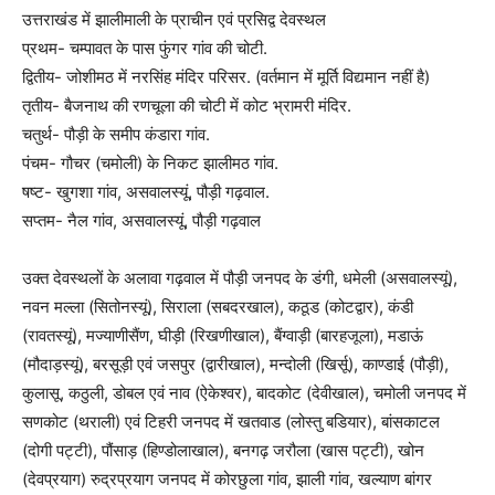
उत्तराखंड में झालीमाली के प्राचीन एवं प्रसिद्व देवस्थल
प्रथम- चम्पावत के पास फुंगर गांव की चोटी.
द्वितीय- जोशीमठ में नरसिंह मंदिर परिसर. (वर्तमान में मूर्ति विद्यमान नहीं है)
तृतीय- बैजनाथ की रणचूला की चोटी में कोट भ्रामरी मंदिर.
चतुर्थ- पौड़ी के समीप कंडारा गांव.
पंचम- गौचर (चमोली) के निकट झालीमठ गांव.
षष्ट- खुगशा गांव, असवालस्यूं, पौड़ी गढ़वाल.
सप्तम- नैल गांव, असवालस्यूं, पौड़ी गढ़वाल
उक्त देवस्थलों के अलावा गढ़वाल में पौड़ी जनपद के डंगी, धमेली (असवालस्यूं),
नवन मल्ला (सितोनस्यूं), सिराला (सबदरखाल), कठूड (कोटद्वार), कंडी
(रावतस्यूं), मज्याणीसैंण, घीड़ी (रिखणीखाल), बैंग्वाड़ी (बारहजूला), मडाऊं
(मौदाड़स्यूं), बरसूड़ी एवं जसपुर (द्वारीखाल), मन्दोली (खिर्सू), काण्डाई (पौड़ी),
कुलासू, कठुली, डोबल एवं नाव (ऐकेश्वर), बादकोट (देवीखाल), चमोली जनपद में
सणकोट (थराली) एवं टिहरी जनपद में खतवाड (लोस्तु बडियार), बांसकाटल
(दोगी पट्टी), पौंसाड़ (हिण्डोलाखाल), बनगढ़ जरौला (खास पट्टी), खोन
(देवप्रयाग) रुद्रप्रयाग जनपद में कोरछुला गांव, झाली गांव, खल्याण बांगर