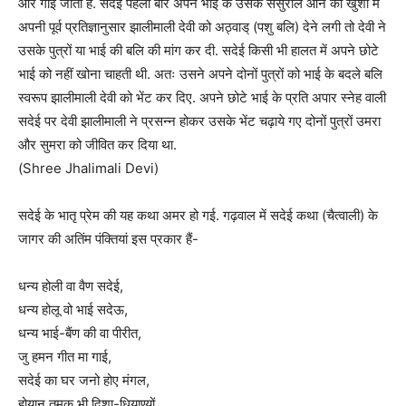
और गाई जाती है. सदेई पहली बार अपने भाई के उसके ससुराल आने की खुशी में
अपनी पूर्व प्रतिज्ञानुसार झालीमाली देवी को अठ्वाड् (पशु बलि) देने लगी तो देवी ने
उसके पुत्रों या भाई की बलि की मांग कर दी. सदेई किसी भी हालत में अपने छोटे
भाई को नहीं खोना चाहती थी. अतः उसने अपने दोनों पुत्रों को भाई के बदले बलि
स्वरूप झालीमाली देवी को भेंट कर दिए. अपने छोटे भाई के प्रति अपार स्नेह वाली
सदेई पर देवी झालीमाली ने प्रसन्न होकर उसके भेंट चढ़ाये गए दोनों पुत्रों उमरा
और सुमरा को जीवित कर दिया था.
(Shree Jhalimali Devi)
सदेई के भातृ प्रेम की यह कथा अमर हो गई. गढ़वाल में सदेई कथा (चैत्वाली) के
जागर की अतिंम पंक्तियां इस प्रकार हैं-
धन्य होली वा वैण सदेई,
धन्य होलू वो भाई सदेऊ,
धन्य भाई-बैंण की वा पीरीत,
जु हमन गीत मा गाई,
सदेई का घर जनो होए मंगल,
होयान तुमकू भी दिशा-धियाण्यों.