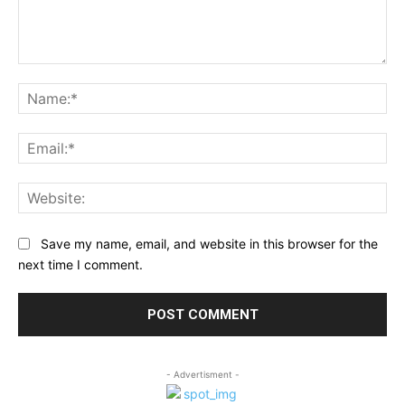
Comment:
Na
Ema
Web
Save my name, email, and website in this browser for the
next time I comment.
- Advertisment -