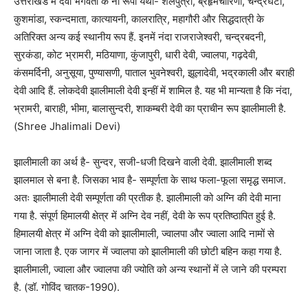
उत्तराखंड में देवी भगवती के नौ रूपों यथा- शैलपुत्री, ब्रहृमचारिणी, चन्द्रघंटा,
कुशमांडा, स्कन्दमाता, कात्यायनी, कालरात्रि, महागौरी और सिद्धदात्री के
अतिरिक्त अन्य कई स्थानीय रूप हैं. इनमें नंदा राजराजेश्वरी, चन्द्रबदनी,
सुरकंडा, कोट भ्रामरी, मठियाणा, कुंजापुरी, धारी देवी, ज्वालपा, गढ़देवी,
कंसमर्दिनी, अनुसूया, पुण्यासणी, पाताल भुवनेश्वरी, झूलादेवी, भद्रकाली और बराही
देवी आदि हैं. लोकदेवी झालीमाली देवी इन्हीं में शामिल है. यह भी मान्यता है कि नंदा,
भ्रामरी, बाराही, भीमा, बालासुन्दरी, शाकम्बरी देवी का प्राचीन रूप झालीमाली है.
(Shree Jhalimali Devi)
झालीमाली का अर्थ है- सुन्दर, सजी-धजी दिखने वाली देवी. झालीमाली शब्द
झालमाल से बना है. जिसका भाव है- सम्पूर्णता के साथ फला-फूला समृद्ध समाज.
अतः झालीमाली देवी सम्पूर्णता की प्रतीक है. झालीमाली को अग्नि की देवी माना
गया है. संपूर्ण हिमालयी क्षेत्र में अग्नि देव नहीं, देवी के रूप प्रतिष्ठापित हुई है.
हिमालयी क्षेत्र में अग्नि देवी को झालीमाली, ज्वालपा और ज्वाला आदि नामों से
जाना जाता है. एक जागर में ज्वालपा को झालीमाली की छोटी बहिन कहा गया है.
झालीमाली, ज्वाला और ज्वालपा की ज्योति को अन्य स्थानों में ले जाने की परम्परा
है. (डॉ. गोविंद चातक-1990).