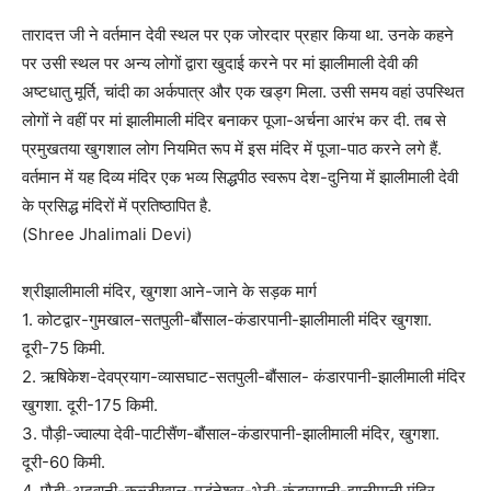
तारादत्त जी ने वर्तमान देवी स्थल पर एक जोरदार प्रहार किया था. उनके कहने
पर उसी स्थल पर अन्य लोगों द्वारा खुदाई करने पर मां झालीमाली देवी की
अष्टधातु मूर्ति, चांदी का अर्कपात्र और एक खड्ग मिला. उसी समय वहां उपस्थित
लोगों ने वहीं पर मां झालीमाली मंदिर बनाकर पूजा-अर्चना आरंभ कर दी. तब से
प्रमुखतया खुगशाल लोग नियमित रूप में इस मंदिर में पूजा-पाठ करने लगे हैं.
वर्तमान में यह दिव्य मंदिर एक भव्य सिद्धपीठ स्वरूप देश-दुनिया में झालीमाली देवी
के प्रसिद्ध मंदिरों में प्रतिष्ठापित है.
(Shree Jhalimali Devi)
श्रीझालीमाली मंदिर, खुगशा आने-जाने के सड़क मार्ग
1. कोटद्वार-गुमखाल-सतपुली-बौंसाल-कंडारपानी-झालीमाली मंदिर खुगशा.
दूरी-75 किमी.
2. ऋषिकेश-देवप्रयाग-व्यासघाट-सतपुली-बौंसाल- कंडारपानी-झालीमाली मंदिर
खुगशा. दूरी-175 किमी.
3. पौड़ी-ज्वाल्पा देवी-पाटीसैंण-बौंसाल-कंडारपानी-झालीमाली मंदिर, खुगशा.
दूरी-60 किमी.
4. पौड़ी-अदवानी-कल्जीखाल-मुडंनेश्वर-भेटी-कंडारपानी-झालीमाली मंदिर,