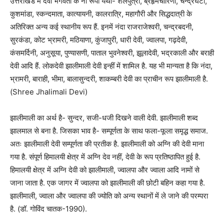
उत्तराखंड में देवी भगवती के नौ रूपों यथा- शैलपुत्री, ब्रहृमचारिणी, चन्द्रघंटा,
कुशमांडा, स्कन्दमाता, कात्यायनी, कालरात्रि, महागौरी और सिद्धदात्री के
अतिरिक्त अन्य कई स्थानीय रूप हैं. इनमें नंदा राजराजेश्वरी, चन्द्रबदनी,
सुरकंडा, कोट भ्रामरी, मठियाणा, कुंजापुरी, धारी देवी, ज्वालपा, गढ़देवी,
कंसमर्दिनी, अनुसूया, पुण्यासणी, पाताल भुवनेश्वरी, झूलादेवी, भद्रकाली और बराही
देवी आदि हैं. लोकदेवी झालीमाली देवी इन्हीं में शामिल है. यह भी मान्यता है कि नंदा,
भ्रामरी, बाराही, भीमा, बालासुन्दरी, शाकम्बरी देवी का प्राचीन रूप झालीमाली है.
(Shree Jhalimali Devi)
झालीमाली का अर्थ है- सुन्दर, सजी-धजी दिखने वाली देवी. झालीमाली शब्द
झालमाल से बना है. जिसका भाव है- सम्पूर्णता के साथ फला-फूला समृद्ध समाज.
अतः झालीमाली देवी सम्पूर्णता की प्रतीक है. झालीमाली को अग्नि की देवी माना
गया है. संपूर्ण हिमालयी क्षेत्र में अग्नि देव नहीं, देवी के रूप प्रतिष्ठापित हुई है.
हिमालयी क्षेत्र में अग्नि देवी को झालीमाली, ज्वालपा और ज्वाला आदि नामों से
जाना जाता है. एक जागर में ज्वालपा को झालीमाली की छोटी बहिन कहा गया है.
झालीमाली, ज्वाला और ज्वालपा की ज्योति को अन्य स्थानों में ले जाने की परम्परा
है. (डॉ. गोविंद चातक-1990).