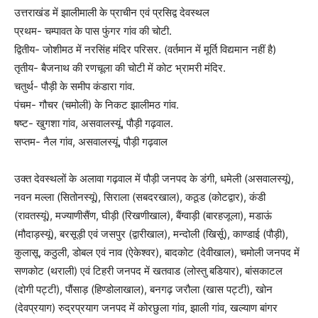
उत्तराखंड में झालीमाली के प्राचीन एवं प्रसिद्व देवस्थल
प्रथम- चम्पावत के पास फुंगर गांव की चोटी.
द्वितीय- जोशीमठ में नरसिंह मंदिर परिसर. (वर्तमान में मूर्ति विद्यमान नहीं है)
तृतीय- बैजनाथ की रणचूला की चोटी में कोट भ्रामरी मंदिर.
चतुर्थ- पौड़ी के समीप कंडारा गांव.
पंचम- गौचर (चमोली) के निकट झालीमठ गांव.
षष्ट- खुगशा गांव, असवालस्यूं, पौड़ी गढ़वाल.
सप्तम- नैल गांव, असवालस्यूं, पौड़ी गढ़वाल
उक्त देवस्थलों के अलावा गढ़वाल में पौड़ी जनपद के डंगी, धमेली (असवालस्यूं),
नवन मल्ला (सितोनस्यूं), सिराला (सबदरखाल), कठूड (कोटद्वार), कंडी
(रावतस्यूं), मज्याणीसैंण, घीड़ी (रिखणीखाल), बैंग्वाड़ी (बारहजूला), मडाऊं
(मौदाड़स्यूं), बरसूड़ी एवं जसपुर (द्वारीखाल), मन्दोली (खिर्सू), काण्डाई (पौड़ी),
कुलासू, कठुली, डोबल एवं नाव (ऐकेश्वर), बादकोट (देवीखाल), चमोली जनपद में
सणकोट (थराली) एवं टिहरी जनपद में खतवाड (लोस्तु बडियार), बांसकाटल
(दोगी पट्टी), पौंसाड़ (हिण्डोलाखाल), बनगढ़ जरौला (खास पट्टी), खोन
(देवप्रयाग) रुद्रप्रयाग जनपद में कोरछुला गांव, झाली गांव, खल्याण बांगर