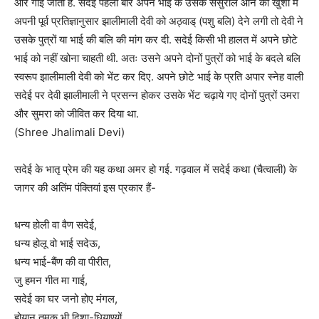
और गाई जाती है. सदेई पहली बार अपने भाई के उसके ससुराल आने की खुशी में
अपनी पूर्व प्रतिज्ञानुसार झालीमाली देवी को अठ्वाड् (पशु बलि) देने लगी तो देवी ने
उसके पुत्रों या भाई की बलि की मांग कर दी. सदेई किसी भी हालत में अपने छोटे
भाई को नहीं खोना चाहती थी. अतः उसने अपने दोनों पुत्रों को भाई के बदले बलि
स्वरूप झालीमाली देवी को भेंट कर दिए. अपने छोटे भाई के प्रति अपार स्नेह वाली
सदेई पर देवी झालीमाली ने प्रसन्न होकर उसके भेंट चढ़ाये गए दोनों पुत्रों उमरा
और सुमरा को जीवित कर दिया था.
(Shree Jhalimali Devi)
सदेई के भातृ प्रेम की यह कथा अमर हो गई. गढ़वाल में सदेई कथा (चैत्वाली) के
जागर की अतिंम पंक्तियां इस प्रकार हैं-
धन्य होली वा वैण सदेई,
धन्य होलू वो भाई सदेऊ,
धन्य भाई-बैंण की वा पीरीत,
जु हमन गीत मा गाई,
सदेई का घर जनो होए मंगल,
होयान तुमकू भी दिशा-धियाण्यों.