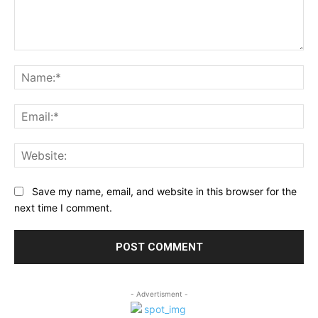
Comment:
Na
Ema
Web
Save my name, email, and website in this browser for the
next time I comment.
- Advertisment -