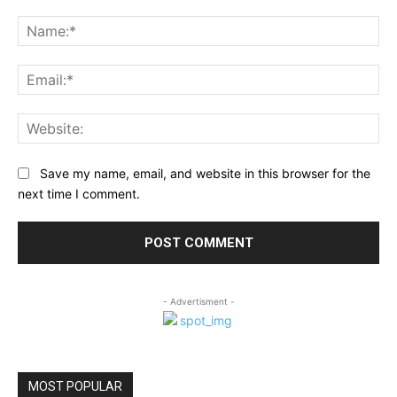
Comment:
Na
Ema
Web
Save my name, email, and website in this browser for the
next time I comment.
- Advertisment -
MOST POPULAR