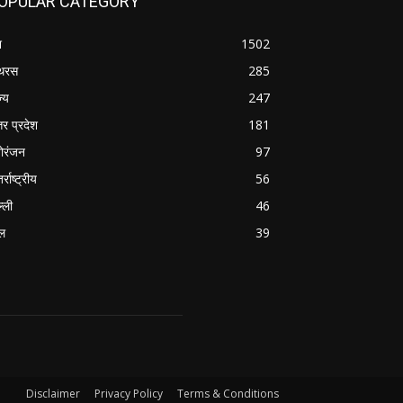
OPULAR CATEGORY
श
1502
थरस
285
ज्य
247
तर प्रदेश
181
ोरंजन
97
र्राष्ट्रीय
56
्ली
46
ल
39
Disclaimer
Privacy Policy
Terms & Conditions