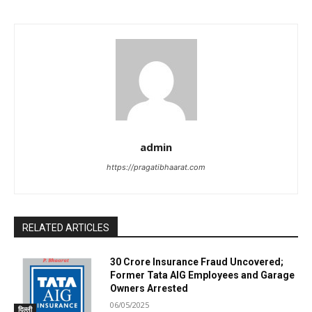
admin
https://pragatibhaarat.com
RELATED ARTICLES
₹30 Crore Insurance Fraud Uncovered;
Former Tata AIG Employees and Garage
Owners Arrested
06/05/2025
दिल्ली