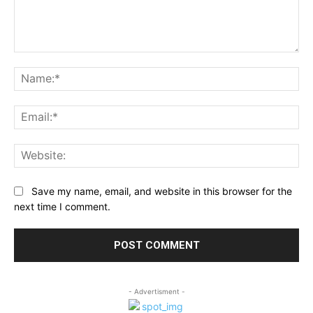
Comment:
Na
Ema
Web
Save my name, email, and website in this browser for the
next time I comment.
- Advertisment -