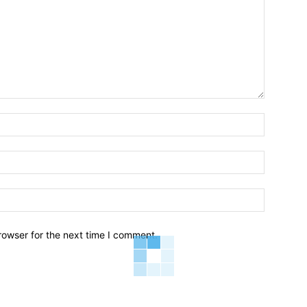
Name:*
Email:*
Website:
rowser for the next time I comment.