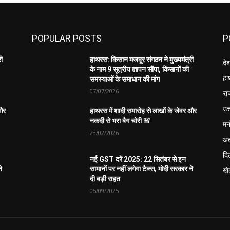
POPULAR POSTS
P
री
हाथरस: किसान मजदूर संगठन ने मुख्यमंत्री
दे
के नाम 9 सूत्रीय ज्ञापन सौंपा, किसानों की
हा
समस्याओं के समाधान की मांग
07/07/2026
रा
उत्
 और
हाथरस में शादी समारोह से लाखों के जेवर और
नकदी से भरा बैग चोरी 🚨
मन
23/02/2026
अंत
दिल
नई GST दरें 2025: 22 सितंबर से इन
े
सामानों पर नहीं लगेगा टैक्स, मोदी सरकार ने
खे
दी बड़ी राहत
05/09/2025