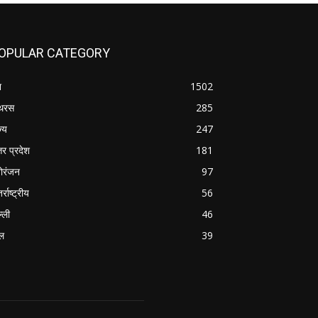
OPULAR CATEGORY
श
1502
थरस
285
ज्य
247
तर प्रदेश
181
ोरंजन
97
र्राष्ट्रीय
56
्ली
46
ल
39