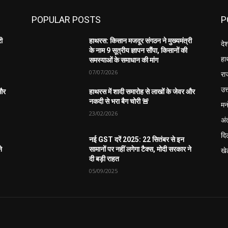
POPULAR POSTS
P
री
हाथरस: किसान मजदूर संगठन ने मुख्यमंत्री
दे
के नाम 9 सूत्रीय ज्ञापन सौंपा, किसानों की
हा
समस्याओं के समाधान की मांग
07/07/2026
रा
उत्
 और
हाथरस में शादी समारोह से लाखों के जेवर और
नकदी से भरा बैग चोरी 🚨
मन
23/02/2026
अंत
दिल
नई GST दरें 2025: 22 सितंबर से इन
े
सामानों पर नहीं लगेगा टैक्स, मोदी सरकार ने
खे
दी बड़ी राहत
05/09/2025