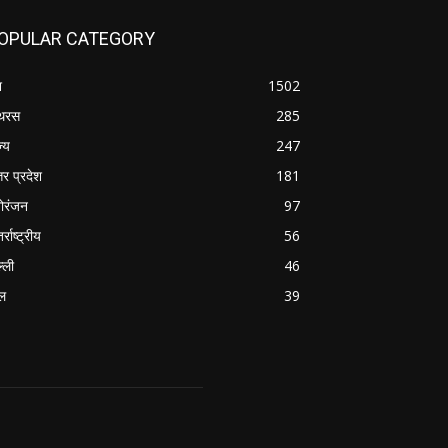
OPULAR CATEGORY
श
1502
थरस
285
ज्य
247
तर प्रदेश
181
ोरंजन
97
र्राष्ट्रीय
56
्ली
46
ल
39