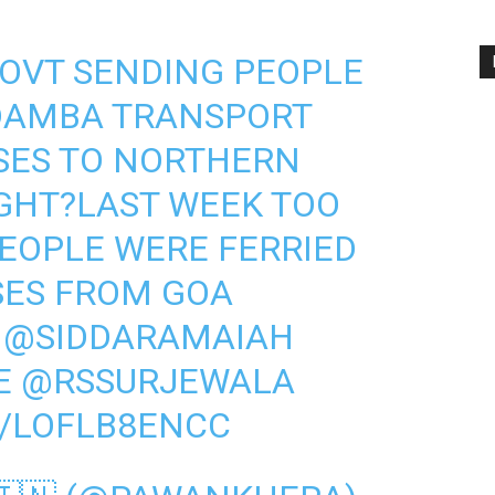
GOVT SENDING PEOPLE
DAMBA TRANSPORT
SES TO NORTHERN
GHT?LAST WEEK TOO
PEOPLE WERE FERRIED
USES FROM GOA
 ⁦
@SIDDARAMAIAH
E
⁩ ⁦
@RSSURJEWALA
M/LOFLB8ENCC