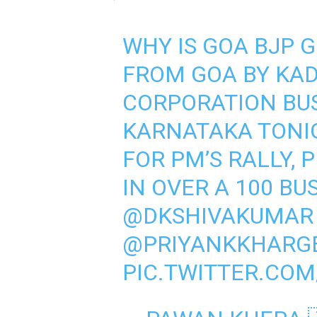
WHY IS GOA BJP 
FROM GOA BY KA
CORPORATION BU
KARNATAKA TONI
FOR PM’S RALLY, 
IN OVER A 100 B
@DKSHIVAKUMAR
⁩
@PRIYANKKHARG
PIC.TWITTER.CO