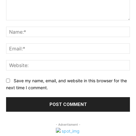
Comment:
Na
Ema
Web
Save my name, email, and website in this browser for the
next time I comment.
- Advertisment -