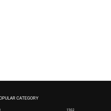
OPULAR CATEGORY
श
1502